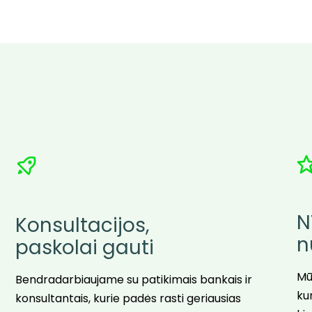
N
Konsultacijos,
n
paskolai gauti
Mū
Bendradarbiaujame su patikimais bankais ir
ku
konsultantais, kurie padės rasti geriausias