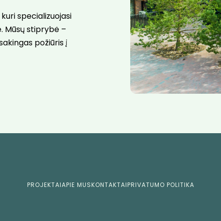
kuri specializuojasi
e. Mūsų stiprybė –
akingas požiūris į
PROJEKTAI
APIE MUS
KONTAKTAI
PRIVATUMO POLITIKA