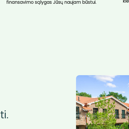
ki
finansavimo sąlygas Jūsų naujam būstui.
i.